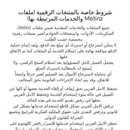
شروط خاصة بالمنتجات الرقمية (ملفات
Metin2 والخدمات المرتبطة بها)
جميع المنتجات والخدمات المقدمة ضمن ملفات Metin2،
السكربتات، الأدوات، واستضافات الخوادم تُعتبر منتجات رقمية
مخصصة حسب الطلب.
لا يمكن استرجاع أو استرداد أي مبلغ بعد الدفع، ويُعد إتمام عملية
الدفع موافقة نهائية على استلام الخدمة أو الملفات كما تم الاتفاق
عليها.
يتحمل العميل كامل المسؤولية بعد استلام المنتج الرقمي، ولا
يُسمح له بالمطالبة باسترداد المبلغ.
أي محاولة لاسترجاع الأموال بعد التسليم تُعتبر خرقاً واضحاً
للاتفاق، وقد يتم اتخاذ الإجراءات القانونية بحق المخالف.
تحتفظ الامل العربي بحق إيقاف أو إلغاء الخدمة بعضها أو كلها عن
العميل في حالة سوء إستخدام الخدمة وتحتفظ الامل العربي
بحقها في رفض تقديم الخدمة في هذه الحالة.
ترفض الامل العربي بشكل قاطع إستخدام خدماتها بشكل غير
قانوني وترفض التعدي على حقوق الملكية الفكرية للبرامج وتخضع
الشركة للقانون الدولي.
تحظر الامل العربي إستخدام خدماتها للإضرار بالغير كالهجوم على
البريد الالكتروني ، إستعمال برمجيات خبيثة ، السبام ، إرسال