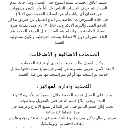
سيتم اغلاق الحساب لمدة اسبوع حتى السداد وفى حالة عدم
السداد يتم حذف الحساب الخاص بك آلياً ولن نكون مسؤولين
عن فقدان أي بيانات أو عن انقطاع الخدمة دون الابلاغ.
فى حالة السيرفرات الخاصة يتم ابلاغ العميل عن طريق تذاكر
الدعم الفنى والبريد الالكترونى خلال ٧ ايام وهى بمثابة فترة
السداد الخاصة بك واذا لم يتم السداد قبل الموعد المحدد يتم
الغاء السيرفر دون الاحتفاظ بنسخة احتياطية وتكون مسئولية
العميل.
الخدمات الاضافية و الاضافات :
يمكن للعميل طلب خدمات أخرى أو ترقية الخدمات.
لا تعد الامل العربي مسئولة عن إسترجاع مبالغ تمت دفعها مقابل
خدمة تم إستخدامها أو لم يتم إستخدامها من قبل العميل.
التجديد وادارة الفواتير :
يجب على العميل تجديد الخدمة خلال السبع أيام الأخيرة لإنتهاء
المدة ويجب إبلاغ قسم الدعم فنى بالتحويل وتفاصيله.
يجب إبلاغ قسم الدعم فنى عبر التذاكر بمبلغ الإيداع وغرضه في
مدة أقصاها ٤٨ ساعة.
سيتم إرسال تذكير بقرب إنتهاء الخدمة و في حالة عدم تجديدها يتم
إيقاف الحساب أوتوماتيكياً.