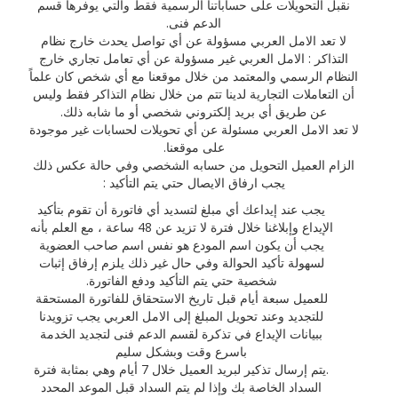
نقبل التحويلات على حساباتنا الرسمية فقط والتي يوفرها قسم
الدعم فنى.
لا تعد الامل العربي مسؤولة عن أي تواصل يحدث خارج نظام
التذاكر : الامل العربي غير مسؤولة عن أي تعامل تجاري خارج
النظام الرسمي والمعتمد من خلال موقعنا مع أي شخص كان علماً
أن التعاملات التجارية لدينا تتم من خلال نظام التذاكر فقط وليس
عن طريق أي بريد إلكتروني شخصي أو ما شابه ذلك.
لا تعد الامل العربي مسئولة عن أي تحويلات لحسابات غير موجودة
على موقعنا.
الزام العميل التحويل من حسابه الشخصي وفي حالة عكس ذلك
يجب ارفاق الايصال حتي يتم التأكيد :
يجب عند إيداعك أي مبلغ لتسديد أي فاتورة أن تقوم بتأكيد
الإيداع وإبلاغنا خلال فترة لا تزيد عن 48 ساعة ، مع العلم بأنه
يجب أن يكون اسم المودع هو نفس اسم صاحب العضوية
لسهولة تأكيد الحوالة وفي حال غير ذلك يلزم إرفاق إثبات
شخصية حتي يتم التأكيد ودفع الفاتورة.
للعميل سبعة أيام قبل تاريخ الاستحقاق للفاتورة المستحقة
للتجديد وعند تحويل المبلغ إلى الامل العربي يجب تزويدنا
ببيانات الإيداع في تذكرة لقسم الدعم فنى لتجديد الخدمة
باسرع وقت وبشكل سليم
.يتم إرسال تذكير لبريد العميل خلال 7 أيام وهي بمثابة فترة
السداد الخاصة بك وإذا لم يتم السداد قبل الموعد المحدد