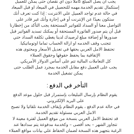
يجب أن يصل المبلغ كاملا دون أي نقصان حتى يمكن للعميل
إستكمال تقديم الخدمة.مهمه للتحصيل في الميعاد او قبل الميعاد
في حالة عدم تواجد العميل علي الانترنت : إذا كنت تعرف أنك
ستكون بعيدًا عن الإنترنت أو في إجازة وأنك غير قادر على
التواصل معنا أو السداد للفواتير المستحقة يجب التأكد من إخطارنا
قبل أن يتم صدور الفاتورة المستحقة أو يمكنك تسديد الفواتير قبل
صدورها أو إضافة مبلغ لرصيدك لدينا يغطي تكلفة السداد حتي
تتجنب وقف الخدمه او ازالة الحساب تماما اوتوماتيكيا.
تحتفظ الامل العربي بحقها في تعديل الأسعار ومحتوى هذه
الإتفاقية بما يحفظ حقوقها وحقوق العملاء
كل التعاملات المالية تتم على أساس الدولار الأمريكي.
يجب على العميل دفع مقابل الخدمة بمجرد عمل الطلب حتى
يمكن تشغيل الخدمة
التأخر في الدفع :
يقوم النظام بإرسال التبليغات بإستمرار قبل حلول موعد الدفع
على البريد الإلكتروني.
في حالة عدم الدفع ، يقوم النظام بإيقاف الخدمة تلقائيا ولا تصبح
الامل العربي مسئولة تقديم الخدمة.
قد تحتفظ الامل العربي بنسخة من موقع العميل لفترة معينة لا
تتجاوز الشهر – بحد أقصى – وكخدمة مدفوعة يتم سدادها عند
الرغبة بتجهيز هذه النسخة لضمان الحفاظ علي بيانات مواقع العملاء