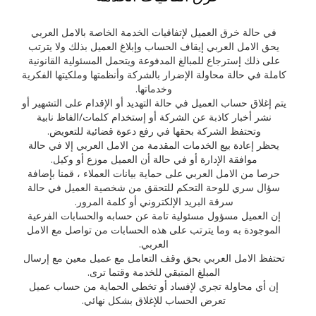
في حالة خرق العميل لإتفاقيات الخدمة الخاصة بالامل العربي
يحق الامل العربي إيقاف الحساب وإبلاغ العميل بذلك ولا يترتب
على ذلك إسترجاع للمبالغ المدفوعة ويتحمل المسئولية القانونية
كاملة في حالة محاولة الإضرار بالشركة وأنظمتها وملكيتها الفكرية
وخدماتها.
يتم إغلاق حساب العميل في حالة التهديد أو الإقدام على التشهير أو
نشر أخبار كاذبة عن الشركة أو إستخدام كلمات/الفاظ نابية
وتحتفظ الشركة بحقها في رفع دعوة قضائية للتعويض.
يحظر إعادة بيع الخدمات المقدمة من الامل العربي إلا في حالة
موافقة الإدارة أو في حالة أن العميل موزع أو وكيل.
حرصا من الامل العربي على حماية بيانات العملاء ، قمنا بإضافة
سؤال سري للوحة التحكم للتحقق من شخصية العميل في حالة
سرقة البريد الإلكتروني أو كلمة المرور.
إن العميل مسؤول مسئولية تامة عن حسابه والحسابات الفرعية
الموجودة به وما يترتب على هذه الحسابات من تواصل مع الامل
العربي.
تحتفظ الامل العربي بحق وقف التعامل مع عميل معين مع إرسال
المبلغ المتبقي للخدمة وقتما ترى.
إن أي محاولة تجري لإفساد أو تخطي الحماية من حساب عميل
تعرض الحساب للإغلاق بشكل نهائي.